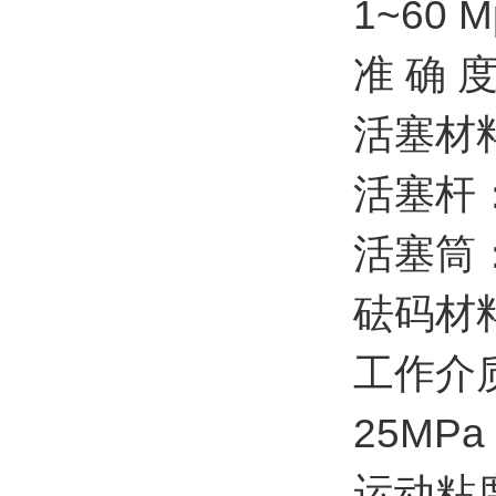
1~60 M
准 确 度
活塞材
活塞杆
活塞筒
砝码材料
工作介
25MP
运动粘度 