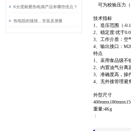
可为校验压力（
K分度耐磨热电偶产品有哪些优点？
技术指标
热电阻的接线，安装及测量
1
、造压范围
（-0.
2
、稳定度
:
优于
0.
3
、工作介质：空
4
、输出接口：
M20
特点
1
、采用食品级不
2
、内置油气分离
3
、准确度高，操
4
、无外接管理避
外型尺寸
400mmx180mmx1
重量
:4Kg
：