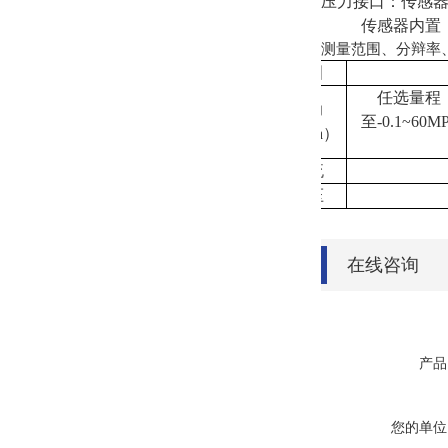
压力接口：传感
传感器内置
测量范围、分辩率
项目
任选量程
压力
至
-0.1~60M
（
MPa
）
电流
电压
在线咨询
产品
您的单位