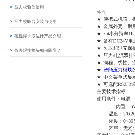
压力校验仪使用
特点
★
便携式机箱，
压力校验台安装与使用
★
金属外壳，耐
★
zui小分辩率
1P
磁性浮子液位计产品介绍
★
备有
DC24V
电
★
欠压和过充保
仪表焊接接头如何防腐？
★
压力
/
电流双排
★
满程、线性、
★
智能压力模块
★
中文菜单式显
★
可选配
RS232
主要技术指标
使用条件：电源
内置：
6
温度：
20
±
2
湿度：
0~80
环境：无粉