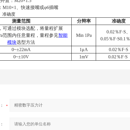
器外置：
M20
×
1.5
：
M10
×
1
、快速接嘴或φ
6
插嘴
、准确度
测量范围
分辩率
准确度
，可通过模块选配，将量程扩展
0.02
％
F
·
S
Pa
范围内任意量程，量程参见
智能
Min 1Pa
0.05
％
F
·
S0.1
模块
选型方法
0~
±
22mA
1
μ
A
0.02
％
F
·
S
0~
±
10V
1mV
0.02
％
F
·
S
：
：