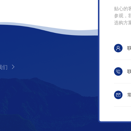
贴心的
参观，
选购方
我们
联
常