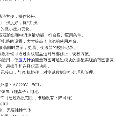
携带方便，操作轻松。
用、强度好，抗*力强。
a
的微小压力变化。
压源输出和电流测量功能，符合客户应用条件。
护电路的设置，大大提高了电池的使用寿命。
液晶同时显示，更易于变送器的校验记录。
温度补偿可通过面板键盘适时外部修正，调校方便。
的运用，使
压力计
的测量范围可通过模块的选配实现的范围更宽
示，易操作和选择仪器功能。
通讯接口，与
PC
机协作，对测试数据进行处理和管理。
：外接：
AC220V
、
50H
Z
V
镍氢（锂离子）电池
0
℃
（超过温度范围，准确度有下降可能）
％
RH
尘、无腐蚀性气体