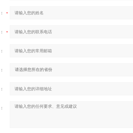
：
：
：
：
：
：