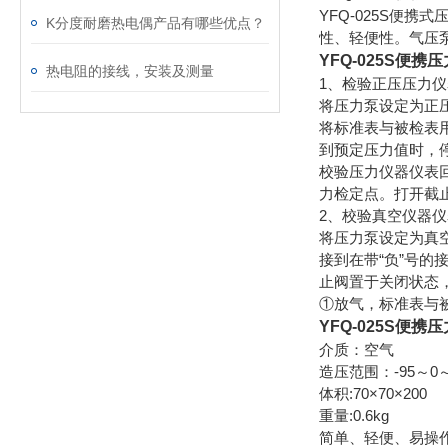
YFQ-025S便
K分度耐磨热电偶产品有哪些优点？
性、轻便性。气压
YFQ-025S便携
热电阻的接线，安装及测量
1、检验正压压力仪
将压力泵设定为正
将标准表与被检表
到预定压力值时，
校验压力仪器仪表
力检定点。打开截
2、校验真空仪器仪
将压力泵设定为真
接到在带“负”号
止阀置于关闭状态
①放气，标准表与
YFQ-025S便携
介质：空气
造压范围：-95～0～
体积:70×70×200
重量:0.6kg
简单、轻便、易操