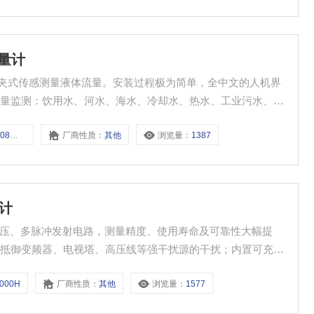
流量计
采用外夹式传感测量液体流量。安装过程极为简单，全中文的人机界
流量监测：饮用水、河水、海水、冷却水、热水、工业污水、润
8系列
厂商性质：
其他
浏览量：
1387
量计
用低电压、多脉冲发射电路，测量精度、使用寿命及可靠性大幅提
效抵御变频器、电视塔、高压线等强干扰源的干扰；内置可充电
智能信号自适应处理，用户无需任何电路调整。
2000H
厂商性质：
其他
浏览量：
1577