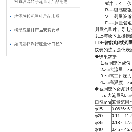
衬氟玻璃转子流量计产品用途
式中：K----
B----磁感应强
液体涡轮流量计产品用途
V----测量管
D----测量管
测量流量时，导电
楔形流量计产品安装要求
以上与液体直接接触
LDE智能电磁流
如何选择涡街流量计口径?
仪表的选型是仪表
◆收集数据
1.被测流体成份
2.zui大流量、z
3.zui高工作压力
4.zui高温度、z
◆被测流体必须具备
zui大流量和zu
口径mm
流量范围m
φ15
0.0636~6.
φ20
0.11～11.
φ25
0.18～17.
φ40
0.45～45.