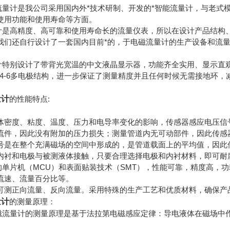
电磁流量计是我公司采用国内外*技术研制、开发的*智能流量计，与老
使用功能和使用寿命等方面。
流量计是高精度、高可靠和使用寿命长的流量仪表，所以在设计产品结
我们还自行设计了一套国内目前*的，于电磁流量计的生产设备和流量
流量计特别设计了带背光宽温的中文液晶显示器，功能齐全实用、显示
计4-6多电极结构，进一步保证了测量精度并且任何时候无需接地环
量计
的性能特点:
体密度、粘度、温度、压力和电导率变化的影响，传感器感应电压信
流件，因此没有附加的压力损失；测量管道内无可动部件，因此传感
号是在整个充满磁场的空间中形成的，是管道载面上的平均值，因此
内衬和电极与被测液体接触，只要合理选择电极和内衬材料，即可耐
用的单片机（MCU）和表面贴装技术（SMT），性能可靠，精度高，
流速、流量百分比等。
可测正向流量、反向流量。采用特殊的生产工艺和优质材料，确保产
量计
的测量原理：
能电磁流量计的测量原理是基于法拉第电磁感应定律：导电液体在磁场