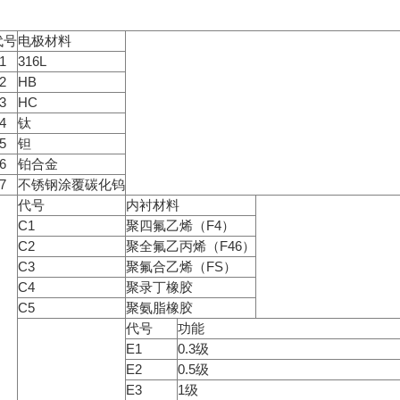
代号
电极材料
1
316L
2
HB
3
HC
4
钛
5
钽
6
铂合金
7
不锈钢涂覆碳化钨
代号
内衬材料
C1
聚四氟乙烯（F4）
C2
聚全氟乙丙烯（F46）
C3
聚氟合乙烯（FS）
C4
聚录丁橡胶
C5
聚氨脂橡胶
代号
功能
E1
0.3级
E2
0.5级
E3
1级