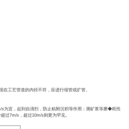
现在工艺管道的内径不符，应进行缩管或扩管。
4m/s为宜，起到自清扫，防止粘附沉积等作用；测矿浆等磨◆耗性
过7m/s，超过10m/s则更为罕见。