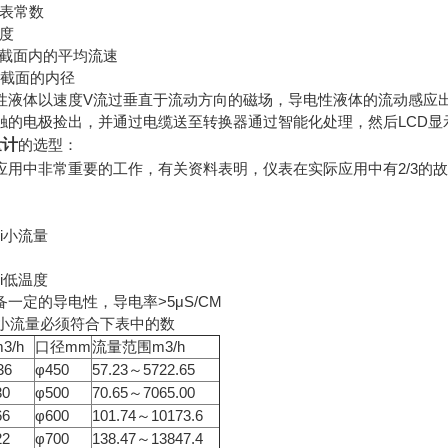
仪表常数
度
道截面内的平均流速
道截面的内径
性液体以速度V流过垂直于流动方向的磁场，导电性液体的流动感应
的电极捡出，并通过电缆送至转换器通过智能化处理，然后LCD显示或
量计
的
选型：
应用中非常重要的工作，有关资料表明，仪表在实际应用中有
2/3
的故
ui小流量
ui低温度
一定的导电性，导电率>5μS/CM
i小流量必须符合下表中的数
3/h
口径mm
流量范围m3/h
36
φ450
57.23～5722.65
30
φ500
70.65～7065.00
66
φ600
101.74～10173.6
22
φ700
138.47～13847.4