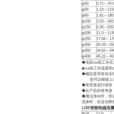
φ50
0.71～70.
φ65
1.19～119
φ80
1.81～180
φ100
2.83～282
φ150
6.36～635
φ200
11.3～113
φ250
17.66～176
φ300
25.43～25
φ350
34.62～34
φ400
45.22～45
◆
实际zui高工作
◆zui高工作温度
◆确定是否有负压
您可以根据上表中
◆若管道进行缩管
◆从产品价格考虑
◆测洁净水时，经济
流体时，应适当降低
LDE智能电磁流
型号
口径