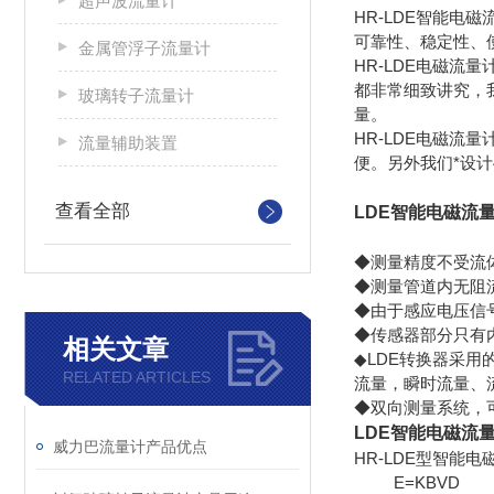
超声波流量计
HR-LDE智能
可靠性、稳定性、
金属管浮子流量计
HR-LDE电磁
都非常细致讲究，
玻璃转子流量计
量。
HR-LDE电磁
流量辅助装置
便。另外我们*设
查看全部
LDE智能电磁流
◆测量精度不受流
◆测量管道内无阻
◆由于感应电压信
◆传感器部分只有
相关文章
◆LDE转换器采
RELATED ARTICLES
流量，瞬时流量、
◆双向测量系统，
LDE智能电磁流
威力巴流量计产品优点
HR-LDE型智
E=KBVD