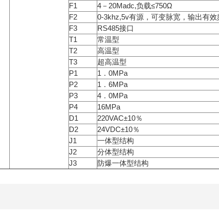
F1
4－20Madc,负载≤750Ω
F2
0-3khz,5v有源，可变脉宽，输出有
F3
RS485接口
T1
常温型
T2
高温型
T3
超高温型
P1
1．0MPa
P2
1．6MPa
P3
4．0MPa
P4
16MPa
D1
220VAC±10％
D2
24VDC±10％
J1
一体型结构
J2
分体型结构
J3
防爆一体型结构