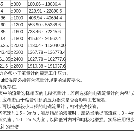
65
φ800
180.86～18086.4
.4
φ900
228.91～22890.6
.86
φ1000
406.94～40694.4
.60
φ1200
553.90～55389.6
.85
φ1600
723.46～72345.6
0.4
φ1800
915.62～91562.4
.25.
φ2000
1130.4～113040.00
43.40
φ2200
1367.78～136778.4
61.85
φ2400
1627.78～162777.6
21.6
φ2600
1910.38～191037.6
压力必须小于流量计的额定工作压力。
和zui低温度必须符合流量计规定的温度要求。
情况存在。
的流量选择相应的电磁流量计，若所选择的电磁流量计的内径与
，应考虑由于缩管引起的压力损失是否会影响工艺流程。
，可以选择较小口径的电磁流量计，相对减少投资。
流速时1.5－3m/s，测易结晶的溶液时，应适当地提高流速，3－
流速，1.0－2m/s为宜，以降低对内衬和电极地磨损。实际应用很少超
量计
的
型谱