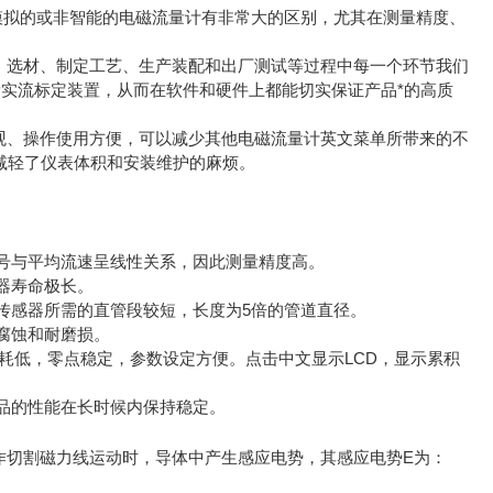
式模拟的或非智能的电磁流量计有非常大的区别，尤其在测量精度、
构、选材、制定工艺、生产装配和出厂测试等过程中每一个环节我们
实流标定装置，从而在软件和硬件上都能切实保证产品*的高质
直观、操作使用方便，可以减少其他电磁流量计英文菜单所带来的不
，减轻了仪表体积和安装维护的麻烦。
号与平均流速呈线性关系，因此测量精度高。
器寿命极长。
传感器所需的直管段较短，长度为5倍的管道直径。
腐蚀和耐磨损。
功耗低，零点稳定，参数设定方便。点击中文显示LCD，显示累积
品的性能在长时候内保持稳定。
中作切割磁力线运动时，导体中产生感应电势，其感应电势E为：