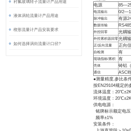
衬氟玻璃转子流量计产品用途
电源
85—25
0/2—
电流输出
液体涡轮流量计产品用途
有源2
脉冲输出
RS4
数据传输
楔形流量计产品安装要求
光耦
外控回零
光耦
外控累积器回零
如何选择涡街流量计口径?
正向
正/反向流量
有
自检测
有
现场指标/累积
铸铝（
壳体
ASCl
通信
●测量精度,参比条
按EN29104规定
流体温度：20℃±2
环境温度：20℃±2
供电电源：
铭牌标示额定电压U
频率±1%
安装条件：
上游直管段＞10×