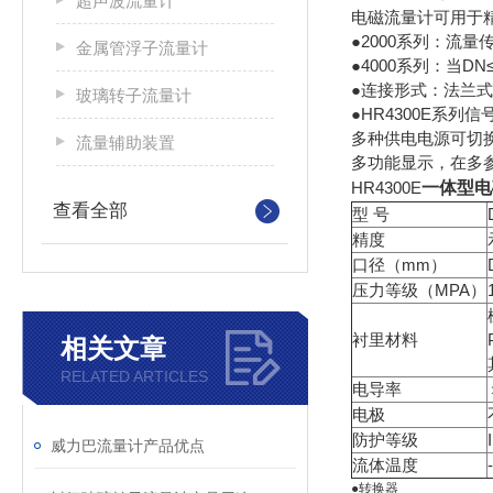
超声波流量计
电磁流量计可用于精
●2000系列：流
金属管浮子流量计
●4000系列：当D
●连接形式：法兰式
玻璃转子流量计
●HR4300E系列
多种供电电源可切
流量辅助装置
多功能显示，在多
HR4300E
一体型电
查看全部
型 号
精度
口径（mm）
压力等级（MPA）
衬里材料
相关文章
RELATED ARTICLES
电导率
电极
防护等级
威力巴流量计产品优点
流体温度
●转换器