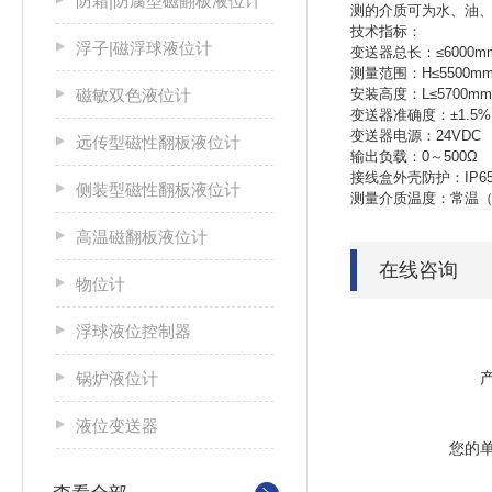
防霜|防腐型磁翻板液位计
测的介质可为水、油
技术指标：
浮子|磁浮球液位计
变送器总长：≤6000m
测量范围：H≤5500m
磁敏双色液位计
安装高度：L≤5700m
变送器准确度：±1.5%（
变送器电源：24VDC 
远传型磁性翻板液位计
输出负载：0～500Ω
接线盒外壳防护：IP6
侧装型磁性翻板液位计
测量介质温度：常温（-
高温磁翻板液位计
在线咨询
物位计
浮球液位控制器
锅炉液位计
液位变送器
您的