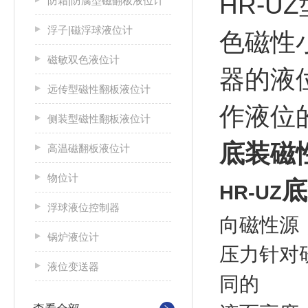
HR-
防霜|防腐型磁翻板液位计
浮子|磁浮球液位计
色磁性
磁敏双色液位计
器的液
远传型磁性翻板液位计
作液位
侧装型磁性翻板液位计
底装磁
高温磁翻板液位计
物位计
底
HR-UZ
浮球液位控制器
向磁性源
锅炉液位计
压力针对
液位变送器
同的