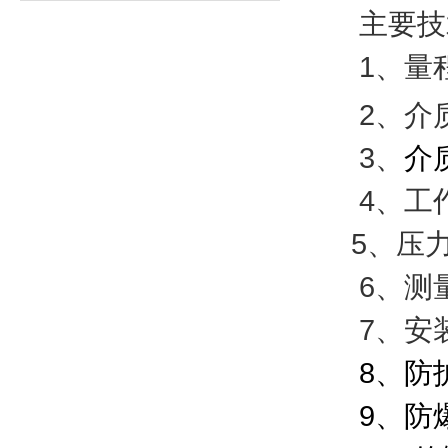
主要技
1
、
量
2
、
介
3
、
介
4
、
工
5
、压
6
、测
7
、安
8
、防
9
、防