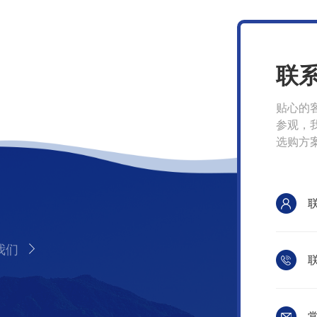
联
贴心的
参观，
选购方
我们
联
常