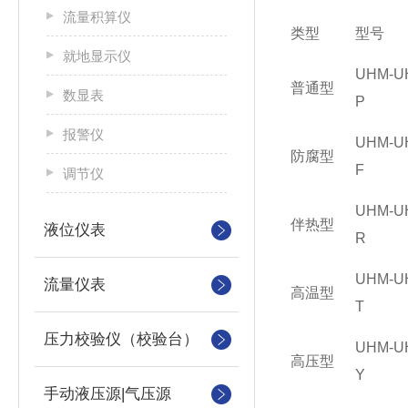
流量积算仪
类型
型号
就地显示仪
UHM-U
普通型
数显表
P
报警仪
UHM-U
防腐型
F
调节仪
UHM-U
伴热型
液位仪表
R
UHM-U
流量仪表
高温型
T
压力校验仪（校验台）
UHM-U
高压型
Y
手动液压源|气压源