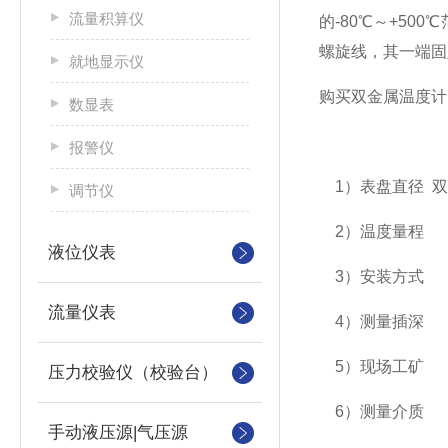
流量积算仪
的-80℃～+5
螺旋线，其一端固
就地显示仪
购买双金属温度计
数显表
报警仪
1）表盘直径 双
调节仪
2）温度量
液位仪表
3）安装方式
流量仪表
4）测量插
5）现场工矿
压力校验仪（校验台）
6）测量介质
手动液压源|气压源