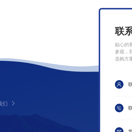
联
贴心的
参观，
选购方
我们
联
常