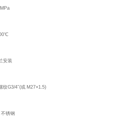
MPa
00℃
兰安装
3/4"(或 M27×1.5)
、不锈钢