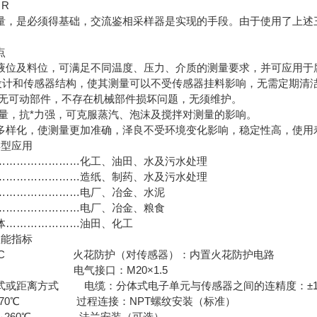
R
量，是必须得基础，交流鉴相采样器是实现的手段。由于使用了上述
点
液位及料位，可满足不同温度、压力、介质的测量要求，并可应用于
路设计和传感器结构，使其测量可以不受传感器挂料影响，无需定期清
程无可动部件，不存在机械部件损坏问题，无须维护。
测量，抗*力强，可克服蒸汽、泡沫及搅拌对测量的影响。
多样化，使测量更加准确，泽良不受环境变化影响，稳定性高，使用
典型应用
……………………化工、油田、水及污水处理
……………………造纸、制药、水及污水处理
……………………电厂、冶金、水泥
……………………电厂、冶金、粮食
体…………………油田、化工
性能指标
30VDC 火花防护（对传感器）：内置火花防护电路
MA 电气接口：M20×1.5
式或距离方式 电缆：分体式电子单元与传感器之间的连精度：
℃～70℃ 过程连接：NPT螺纹安装（标准）
0℃～260℃ 法兰安装（可选）