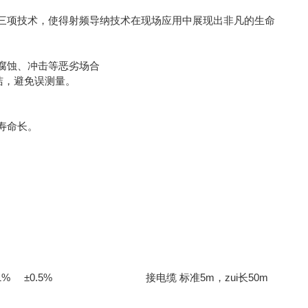
三项技术，使得射频导纳技术在现场应用中展现出非凡的生命
腐蚀、冲击等恶劣场合
洁，避免误测量。
寿命长。
±1% ±0.5% 接电缆 标准5m，zui长50m