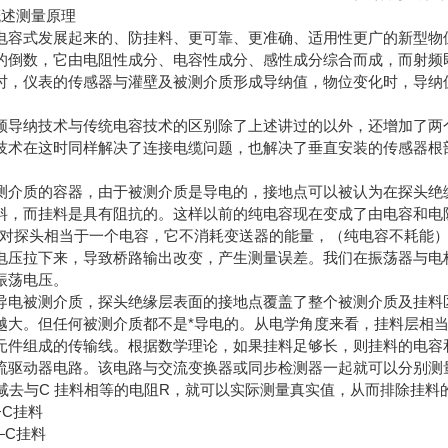
概述测量原理
电容式发展起来的、防挂料、更可靠、更准确、适用性更广的新型物
的倒数，它由电阻性成分、电容性成分、感性成分综合而成，而射频
时，仪表的传感器与灌壁及被测介质形成导纳值，物位变化时，导纳
频导纳技术与传统电容技术的区别除了上述讲过的以外，还增加了两
技术在这时同样解决了连接电缆问题，也解决了垂直安装的传感器根
测介质的容器，由于被测介质是导电的，接地点可以被认为在探头绝
料，而挂料是具有阻抗的。这样以前的纯电容现在变成了由电容和电
身对探头相当于一个电容，它不消耗变送器的能量，（纯电容不耗能
电压拉下来，导致桥路输出改变，产生测量误差。我们在振荡器与电
振荡电压。
导电被测介质，探头绝缘层表面的接地点覆盖了整个被测介质及挂料
越大。但任何被测介质都不是*导电的。从电学角度来看，挂料层相
元件组成的传输线。根据数学理论，如果挂料足够长，则挂料的电容
流驱动器电路。该电路与交流变换器或同步检测器一起就可以分别测
再减去与C 挂料相等的电阻R，就可以实际测量真实值，从而排除挂料
C挂料
C挂料