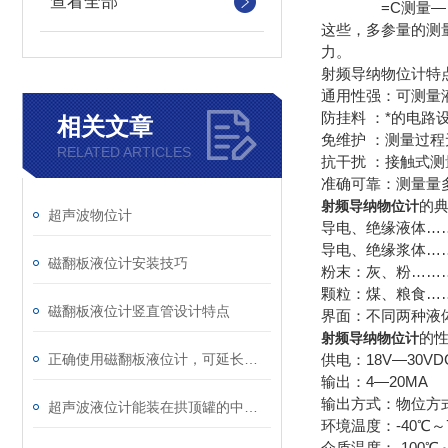
查看全部
=C测量— 
这些，多参量的测
力。
射频导纳物位计特
通用性强：可测量
防挂料 ：*的电
相关文章
免维护 ：测量过
RELATED ARTICLES
抗干扰 ：接触式
准确可靠：测量量
的
射频导纳物位计
超声波物位计
导电、绝缘液体…
导电、绝缘浆体…
磁翻板液位计安装技巧
粉末：灰、粉……
颗粒：煤、粮食…
磁翻板液位计竖直管设计特点
界面：不同两种液
的
射频导纳物位计
正确使用磁翻板液位计，可延长寿命
供电：18V—
输出：4—20
输出方式：物位方
超声波液位计能装在拱顶罐的中间吗？
环境温度：-40
介质温度：-10