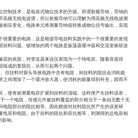
位控制技术，是电容式物位技术的升级。所谓射频导纳，导纳的
即高频无线电波谱，所以射频导纳可以理解为用高频无线电波测
值相应变化，电路单元将测量导纳值转换成物位信号输出，实现
个很重要的电路，这是根据导电挂料实践中的一个很重要的发现
部挂料问题。锁增加的两个电路是振荡器缓冲器和交流变换斩波
缘层的表面，对变送器来说仅表现为一个纯电容。随着容器排
阻组成的复阻抗，从而引起两个问题。
）。但挂料对探头等效电路中含有电阻，则挂料的阻抗会消耗能
桥之间增加了一个缓冲放大器，使消耗的能量得到补充，因而不
区，使有效测量电容扩展到挂料的顶端。这样便产生挂料误差，
当于一个电阻，传感元件被挂料覆盖的部分相当于一条由无数个无
和电阻部分的阻抗相等。因此根据对挂料阻抗所产生的误差研
量电容和电阻。由于挂料的阻抗和容抗相等，则测得的总电容相
的影响。