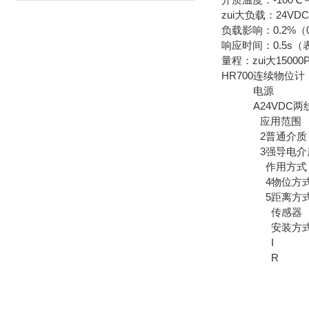
zui大负载：24
负载影响：0.2%（
响应时间：0.5s（表
量程：zui大1500
HR700
连续物位计
电源
A
24VDC两
应用范围
2
普通介质
3
强导电介
作用方式
4
物位方
5
距离方
传感器
安装方
I
R