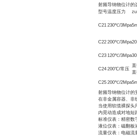
射频导纳物位计的
型号
温度压力
z
C21
230℃/3Mpa
5
C22
200℃/3Mpa
2
C23
120℃/3Mpa
3
直
C24
200℃/常压
直
C25
200℃/2Mpa
5
射频导纳物位计的
在非金属容器、非
当使用软缆裸探头
内晃动造成对地短
标准仪表：精密数
液位仪表：磁翻板
流量仪表：电磁流