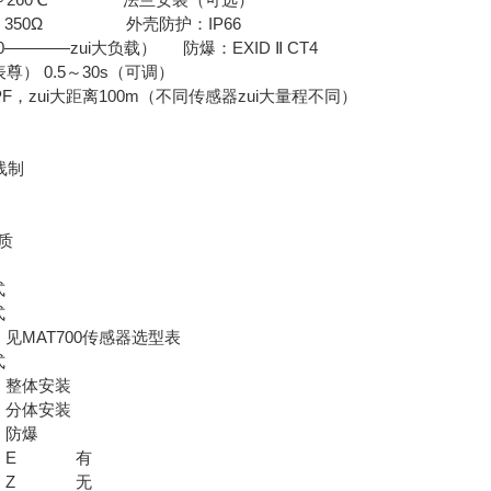
VDC 350Ω 外壳防护：IP66
0————zui大负载） 防爆：EXID Ⅱ CT4
尊） 0.5～30s（可调）
0PF，zui大距离100m（不同传感器zui大量程不同）
线制
质
式
式
见MAT700传感器选型表
式
整体安装
分体安装
防爆
E
有
Z
无