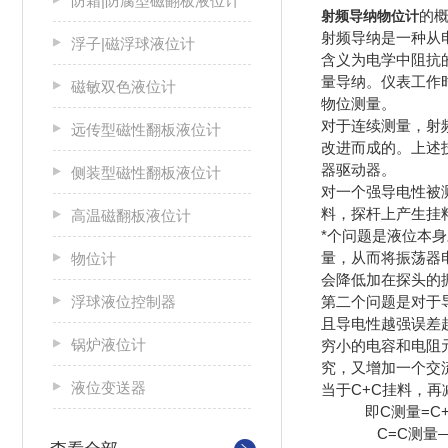
防霜|防腐型磁翻板液位计
的
射频导纳物位计
射频导纳是一种从
浮子|磁浮球液位计
含义为电学中阻抗
量导纳。仪表工作
磁敏双色液位计
物位测量。
对于连续测量，射
远传型磁性翻板液位计
改进而成的。上述
器驱动器。
侧装型磁性翻板液位计
对一个强导电性被
料，探杆上产生挂
高温磁翻板液位计
*个问题是液位本
量，从而将振荡器
物位计
会降低加在探头的
浮球液位控制器
第二个问题是对于
且导电性越强误差
锅炉液位计
穷小的电容和电阻
究，又增加一个交
液位变送器
当于C+C挂料，
即C测量=C+
C=C测量—