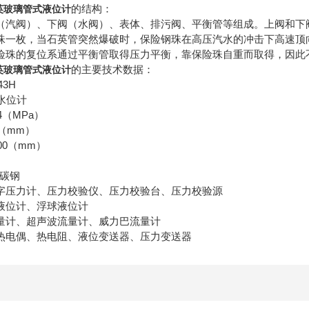
的结构：
英玻璃管式液位计
（汽阀）、下阀（水阀）、表体、排污阀、平衡管等组成。上阀和下
珠一枚，当石英管突然爆破时，保险钢珠在高压汽水的冲击下高速顶
险珠的复位系通过平衡管取得压力平衡，靠保险珠自重而取得，因此
的主要技术数据：
英玻璃管式液位计
43H
水位计
4（MPa）
5（mm）
00（mm）
A碳钢
字压力计、压力校验仪、压力校验台、压力校验源
液位计、浮球液位计
量计、超声波流量计、威力巴流量计
热电偶、热电阻、液位变送器、压力变送器