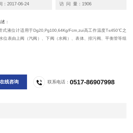
2017-06-24
访 问 量：1906
描述：
液位计适用于Dg20,Pg100,64Kg/Fcm,zui高工作温度T≤450℃之
式水位表由上阀（汽阀）、下阀（水阀）、表体、排污阀、平衡管等组
0517-86907998
在线咨询
联系电话：