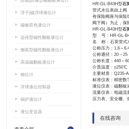
防霜|防腐型磁翻板液位计
HR-GL-B43H型
石
管式水位表由上阀
浮子|磁浮球液位计
有保险阀座与保险
阀下阀）为止，保
磁敏双色液位计
HR-GL-B43H型
石
型 号：HR-GL-B
远传型磁性翻板液位计
名 称：石英管式
公称压力：1.6～6.
侧装型磁性翻板液位计
公称通径：20～2
公称长度：440～6
高温磁翻板液位计
介质温度：≤250℃
主要材质：Q235-
物位计
标准仪表：精密数
液位仪表：磁翻板
浮球液位控制器
流量仪表：电磁流
压力表、安全栅、
锅炉液位计
液位变送器
在线咨询