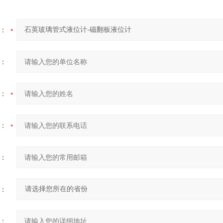
：
：
：
：
：
：
：