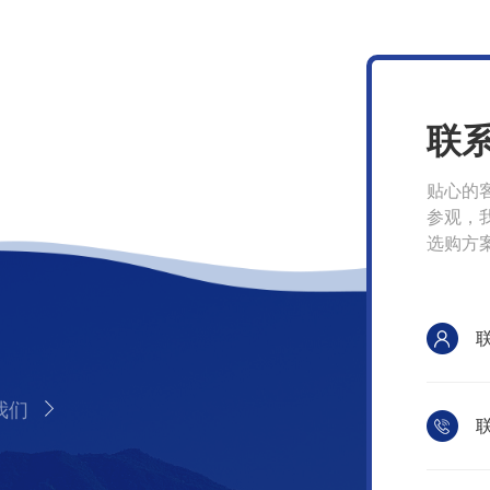
联
贴心的
参观，
选购方
我们
联