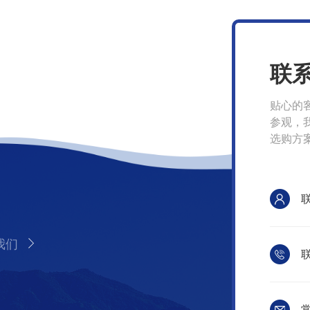
联
贴心的
参观，
选购方
我们
联
常