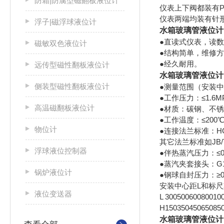
防霜|防腐型磁翻板液位计
仪表上下阀都装有P
仪表两端均装有针
浮子|磁浮球液位计
水箱玻璃管液位计
●直读式仪表，读
磁敏双色液位计
●结构简单，维修
●经久耐用。
远传型磁性翻板液位计
水箱玻璃管液位计
侧装型磁性翻板液位计
●测量范围（安装中心距L
●工作压力：≤1.6M
高温磁翻板液位计
●材质：碳钢、不
●工作温度：≤200
物位计
●连接法兰标准：HGJ4
其它法兰标准如JB/
浮球液位控制器
●伴热蒸汽压力：≤0.
●蒸汽夹套接头：G1
锅炉液位计
●钢球自封压力：≥0.
安装中心距L和标尺
液位变送器
L
300
500
600
800
10
H
150
350
450
650
85
水箱玻璃管液位计