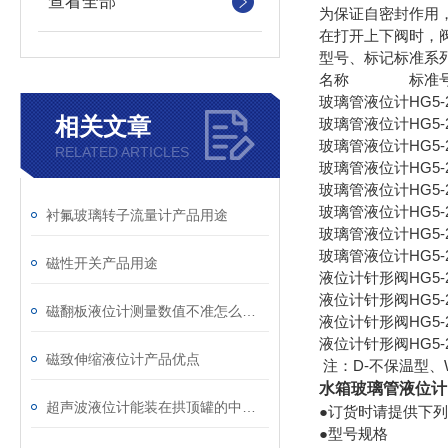
查看全部
为保证自密封作用，
在打开上下阀时，
型号、标记标准系
名称
标准
玻璃管液位计
HG5-
相关文章
玻璃管液位计
HG5-
玻璃管液位计
HG5-
RELATED ARTICLES
玻璃管液位计
HG5-
玻璃管液位计
HG5-
玻璃管液位计
HG5-
衬氟玻璃转子流量计产品用途
玻璃管液位计
HG5-
玻璃管液位计
HG5-
磁性开关产品用途
液位计针形阀
HG5-
液位计针形阀
HG5-
磁翻板液位计测量数值不准怎么办？
液位计针形阀
HG5-
液位计针形阀
HG5-
磁致伸缩液位计产品优点
注：D-不保温型、W
水箱玻璃管液位计
超声波液位计能装在拱顶罐的中间吗？
●订货时请提供下
●型号规格